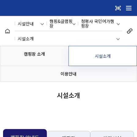
건
주메뉴 바로가기
본문 바로가기
너
캠핑&글램핑
청평사 국민여가캠
시설안내
뛰
장
핑장
청평사 국민여가캠핑
기
메인
관광지
시설소개
장
메
구곡폭포 국민여가캠
시설안내
어린이 시설
캠핑장 소개
캠핑장 소개
핑장
시설소개
뉴
캠핑&글램핑
서면 박사마을 어린
온라인 예약
시설소개
장
이 글램핑장
이용안내
이용자마당
수영장
이용안내
시설소개
마이페이지
체육시설
반다비국민체
회원메뉴
육센터
사이트도우미