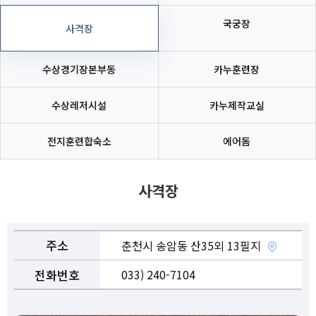
호반테니스장
족구장
국궁장
사격장
종합체육회관
풋살장
수상경기장본부동
카누훈련장
거두리인조구장
인공암벽장
수상레저시설
카누제작교실
만천게이트볼장
X-게임장
전지훈련합숙소
에어돔
석사동 무릉공원
사격장
활공경기장
국궁장
사격장
봄내체육관
수상경기장본부동
주소
춘천시 송암동 산35외 13필지
서면파크골프장
카누훈련장
전화번호
033) 240-7104
소양강파크골프장
수상레저시설
장애인스포츠센터
카누제작교실