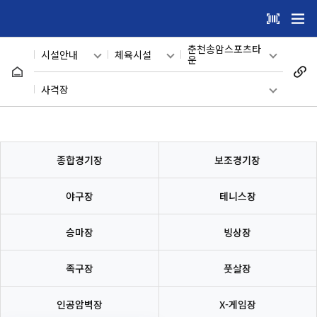
건
주메뉴 바로가기
본문 바로가기
너
춘천송암스포츠타
시설안내
체육시설
뛰
운
기
메인
관광지
춘천송암스포츠타운
사격장
메
하수처리장체육시설
시설안내
어린이 시설
종합경기장
(꿈자람구장)
뉴
캠핑&글램핑
온라인 예약
의암생활체육공원
보조경기장
종합경기장
보조경기장
장
이용자마당
수영장
삼천동하키장
야구장
야구장
테니스장
마이페이지
체육시설
신북체육시설
테니스장
승마장
빙상장
반다비국민체
회원메뉴
론볼경기장
승마장
육센터
족구장
풋살장
사이트도우미
호반체육관
빙상장
인공암벽장
X-게임장