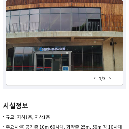
고구마섬 야구장
전지훈련합숙소
공지천인조잔디구장
에어돔
1
/
3
시설정보
규모: 지하1층, 지상1층
주요시설: 공기총 10m 60사대, 화약총 25m, 50m 각 10사대