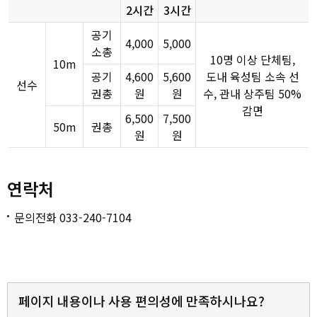
2시간
3시간
공기
4,000
5,000
소총
10명 이상 단체팀,
10m
공기
4,600
5,600
도내 육성팀 소속 선
선수
권총
원
원
수, 관내 상주팀 50%
감면
6,500
7,500
50m
권총
원
원
연락처
문의전화 033-240-7104
페이지 내용이나 사용 편의성에 만족하시나요?