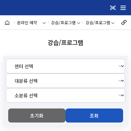
건
주메뉴 바로가기
본문 바로가기
너
온라인 예약
강습/프로그램
강습/프로그램
뛰
기
메인
강습/프로그램
강습/프로그램
강습/프로그램
메
시설안내
일일예약
뉴
온라인 예약
시설대관
이용자마당
캠핑장
마이페이지
회원메뉴
초기화
조회
사이트도우미