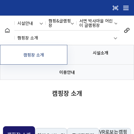
건
주메뉴 바로가기
본문 바로가기
너
캠핑&글램핑
서면 박사마을 어린
시설안내
뛰
장
이 글램핑장
청평사 국민여가캠핑
기
메인
관광지
캠핑장 소개
장
메
구곡폭포 국민여가캠
시설안내
어린이 시설
캠핑장 소개
시설소개
핑장
캠핑장 소개
뉴
캠핑&글램핑
서면 박사마을 어린
온라인 예약
시설소개
장
이 글램핑장
이용안내
이용자마당
수영장
이용안내
캠핑장 소개
마이페이지
체육시설
반다비국민체
회원메뉴
육센터
사이트도우미
VR로보는캠핑