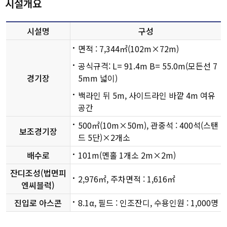
시설개요
터
고구마섬 야구장
시설명
구성
공지천인조잔디
면적 : 7,344㎡(102m×72m)
구장
공식규격: L= 91.4m B= 55.0m(모든선 7
경기장
5mm 넓이)
백라인 뒤 5m, 사이드라인 바깥 4m 여유
공간
500㎡(10m×50m), 관중석 : 400석(스탠
보조경기장
드 5단)×2개소
배수로
101m(멘홀 1개소 2m×2m)
잔디조성(법면피
2,976㎡, 주차면적 : 1,616㎡
엔씨블럭)
진입로 아스콘
8.1α, 필드 : 인조잔디, 수용인원 : 1,000명