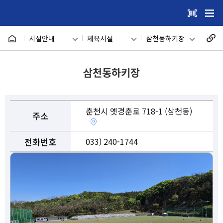
건
주메뉴 바로가기
본문 바로가기
너
시설안내
체육시설
삼천동하키장
뛰
춘천송암스포츠
기
메인
관광지
타운
삼천동하키장
메
하수처리장체육
시설안내
어린이 시설
시설(꿈자람구
장)
뉴
의암생활체육공
온라인 예약
캠핑&글램핑장
춘천시 옛경춘로 718-1 (삼천동)
원
주소
이용자마당
수영장
삼천동하키장
전화번호
033) 240-1744
마이페이지
체육시설
신북체육시설
반다비국민체육
회원메뉴
론볼경기장
센터
사이트도우미
호반체육관