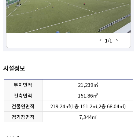
호반테니스장
종합체육회관
거두리인조구장
1
/
1
만천게이트볼장
석사동 무릉공원
시설정보
활공경기장
부지면적
21,239㎡
봄내체육관
건축면적
151.86㎡
건물연면적
219.24㎡(1층 151.2㎡,2층 68.04㎡)
서면파크골프장
경기장면적
7,344㎡
소양강파크골프
장
장애인스포츠센