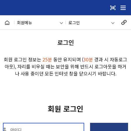
건
주메뉴 바로가기
본문 바로가기
너
회원메뉴
로그인
뛰
기
메인
로그인
로그인
메
시설안내
회원가입
뉴
회원 로그인 정보는
25분
동안 유지되며 (
30분
경과 시 자동로그
온라인 예약
아이디찾기
아웃),
자리를 비우실 때는 보안을 위해 반드시 로그아웃을 하거
나 사용 중이던 모든 인터넷 창을 닫으시기 바랍니다.
이용자마당
비밀번호찾기
마이페이지
회원 로그인
회원메뉴
사이트도우미