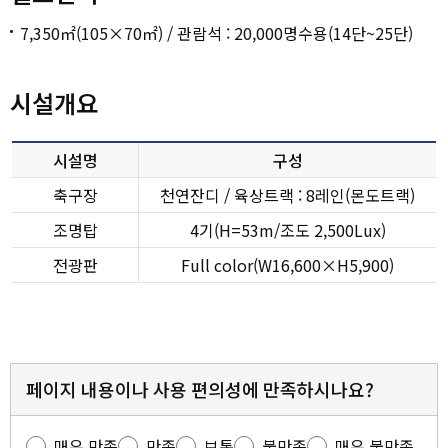
7,350㎡(105×70㎡) / 관람석 : 20,000명수용(14단~25단)
시설개요
시설명
구성
축구장
천연잔디 / 육상트랙 : 8레인(몬도트랙)
조명탑
4기(H=53m/조도 2,500Lux)
전광판
Full color(W16,600×H5,900)
페이지 내용이나 사용 편의성에 만족하시나요?
매우 만족
만족
보통
불만족
매우 불만족