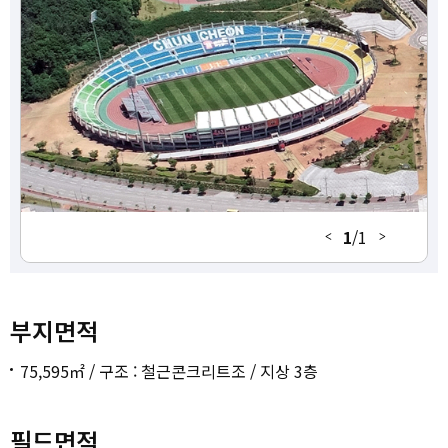
고구마섬 야구장
전지훈련합숙소
공지천인조잔디구장
에어돔
1
/
1
부지면적
75,595㎡ / 구조 : 철근콘크리트조 / 지상 3층
필드면적