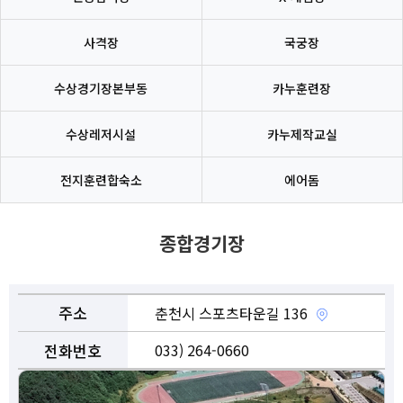
호반테니스장
족구장
사격장
국궁장
종합체육회관
풋살장
수상경기장본부동
카누훈련장
거두리인조구장
인공암벽장
수상레저시설
카누제작교실
만천게이트볼장
X-게임장
전지훈련합숙소
에어돔
석사동 무릉공원
사격장
활공경기장
국궁장
종합경기장
봄내체육관
수상경기장본부동
주소
춘천시 스포츠타운길 136
서면파크골프장
카누훈련장
전화번호
033) 264-0660
소양강파크골프장
수상레저시설
장애인스포츠센터
카누제작교실