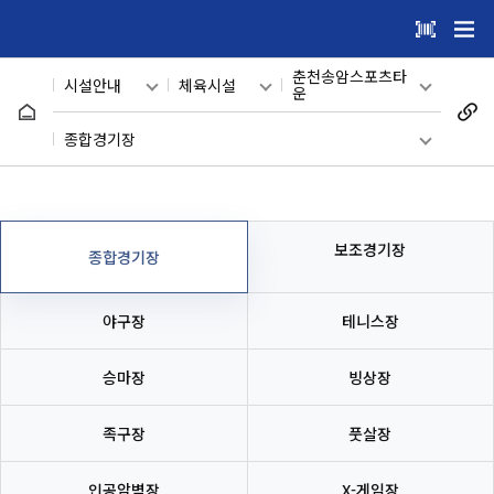
건
주메뉴 바로가기
본문 바로가기
너
춘천송암스포츠타
시설안내
체육시설
뛰
운
기
메인
관광지
춘천송암스포츠타운
종합경기장
메
하수처리장체육시설
시설안내
어린이 시설
종합경기장
(꿈자람구장)
뉴
캠핑&글램핑
온라인 예약
의암생활체육공원
보조경기장
보조경기장
장
종합경기장
이용자마당
수영장
삼천동하키장
야구장
야구장
테니스장
마이페이지
체육시설
신북체육시설
테니스장
승마장
빙상장
반다비국민체
회원메뉴
론볼경기장
승마장
육센터
족구장
풋살장
사이트도우미
호반체육관
빙상장
인공암벽장
X-게임장